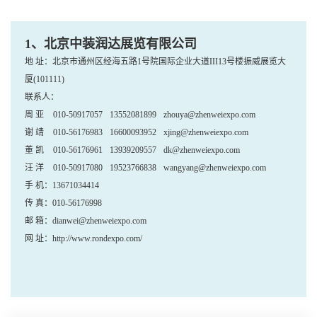
1、北京中装润达展览有限公司
地 址：北京市通州区经海五路1号院国际企业大道III13号楼振威展览大
厦(101111)
联系人：
周 亚
010-50917057
13552081899
zhouya@zhenweiexpo.com
谢 靖
010-56176983
16600093952
xjing@zhenweiexpo.com
董 凯
010-56176961
13939209557
dk@zhenweiexpo.com
汪 洋
010-50917080
19523766838
wangyang@zhenweiexpo.com
手 机：13671034414
传 真：010-56176998
邮 箱：dianwei@zhenweiexpo.com
网 址：
http://www.rondexpo.com/