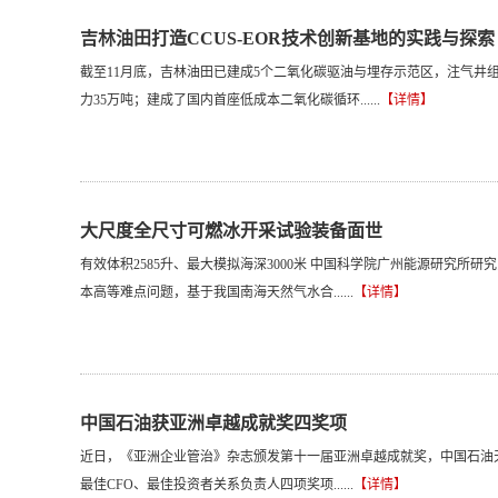
吉林油田打造CCUS-EOR技术创新基地的实践与探索
截至11月底，吉林油田已建成5个二氧化碳驱油与埋存示范区，注气井组8
力35万吨；建成了国内首座低成本二氧化碳循环......
【详情】
大尺度全尺寸可燃冰开采试验装备面世
有效体积2585升、最大模拟海深3000米 中国科学院广州能源研究
本高等难点问题，基于我国南海天然气水合......
【详情】
中国石油获亚洲卓越成就奖四奖项
近日，《亚洲企业管治》杂志颁发第十一届亚洲卓越成就奖，中国石油
最佳CFO、最佳投资者关系负责人四项奖项......
【详情】