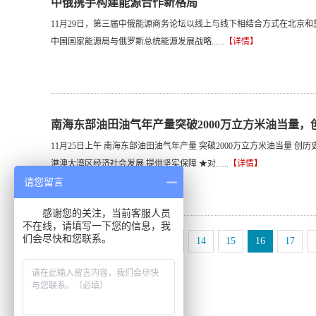
中俄携手构建能源合作新格局
11月29日，第三届中俄能源商务论坛以线上与线下相结合方式在北京
中国国家能源局与俄罗斯总统能源发展战略......
【详情】
南海东部油田油气年产量突破2000万立方米油当量，
11月25日上午 南海东部油田油气年产量 突破2000万立方米油当量 
港澳大湾区经济社会发展 提供坚实保障 ★对......
【详情】
请您留言
感谢您的关注，当前客服人员
不在线，请填写一下您的信息，我
们会尽快和您联系。
上一页
11
12
13
14
15
16
17