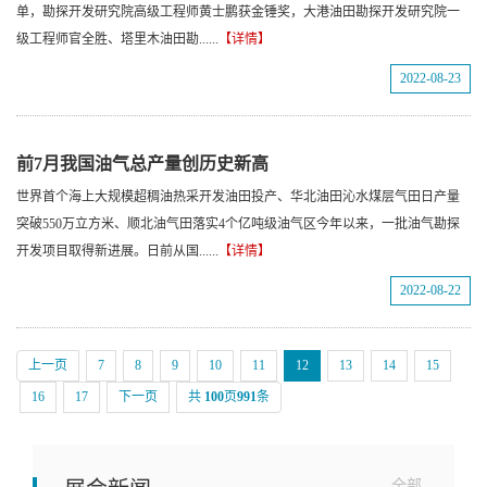
单，勘探开发研究院高级工程师黄士鹏获金锤奖，大港油田勘探开发研究院一
级工程师官全胜、塔里木油田勘......
【详情】
2022-08-23
前7月我国油气总产量创历史新高
世界首个海上大规模超稠油热采开发油田投产、华北油田沁水煤层气田日产量
突破550万立方米、顺北油气田落实4个亿吨级油气区今年以来，一批油气勘探
开发项目取得新进展。日前从国......
【详情】
2022-08-22
上一页
7
8
9
10
11
12
13
14
15
16
17
下一页
共
100
页
991
条
全部