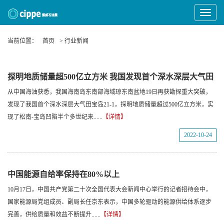
Toggle
Navigat
当前位置：
首页
> 行业新闻
探明地质储量超500亿立方米 我国发现首个深水深层大气田
从中国海油获悉，我国海南岛东南部海域琼东南盆地19日再获勘探重大突破，
发现了我国首个深水深层大气田宝岛21-1，探明地质储量超过500亿立方米，实
现了松南-宝岛凹陷半个多世纪来......
【详情】
2022-10-24
中国能源自给率保持在80%以上
10月17日，中国共产党第二十次全国代表大会新闻中心举行的记者招待会中，
国家能源局党组成员、副局长任京东表示，中国多轮驱动的能源供给体系逐步
完善，供给质量和效益不断提升......
【详情】