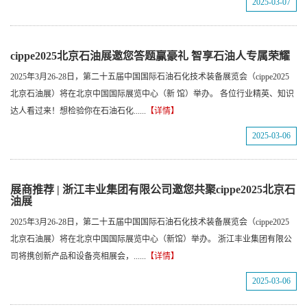
2025-03-07
cippe2025北京石油展邀您答题赢豪礼 智享石油人专属荣耀
2025年3月26-28日，第二十五届中国国际石油石化技术装备展览会（cippe2025
北京石油展）将在北京中国国际展览中心（新 馆）举办。 各位行业精英、知识
达人看过来！想检验你在石油石化......
【详情】
2025-03-06
展商推荐 | 浙江丰业集团有限公司邀您共聚cippe2025北京石
油展
2025年3月26-28日，第二十五届中国国际石油石化技术装备展览会（cippe2025
北京石油展）将在北京中国国际展览中心（新馆）举办。 浙江丰业集团有限公
司将携创新产品和设备亮相展会，......
【详情】
2025-03-06