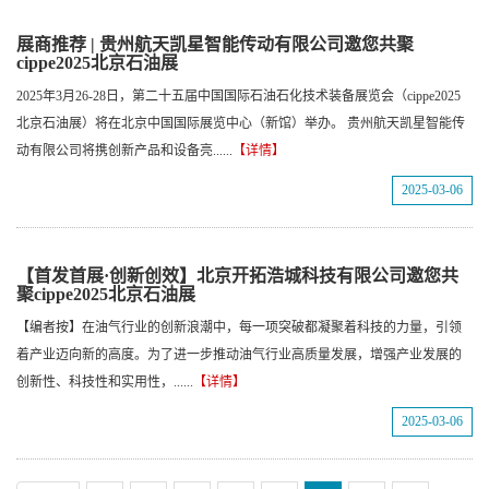
展商推荐 | 贵州航天凯星智能传动有限公司邀您共聚
cippe2025北京石油展
2025年3月26-28日，第二十五届中国国际石油石化技术装备展览会（cippe2025
北京石油展）将在北京中国国际展览中心（新馆）举办。 贵州航天凯星智能传
动有限公司将携创新产品和设备亮......
【详情】
2025-03-06
【首发首展·创新创效】北京开拓浩城科技有限公司邀您共
聚cippe2025北京石油展
【编者按】在油气行业的创新浪潮中，每一项突破都凝聚着科技的力量，引领
着产业迈向新的高度。为了进一步推动油气行业高质量发展，增强产业发展的
创新性、科技性和实用性，......
【详情】
2025-03-06