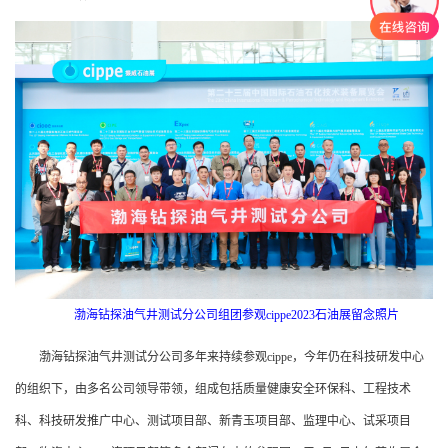
渤海钻探油气井测试分公司组团参观cippe2023石油展留念照片
渤海钻探油气井测试分公司多年来持续参观cippe，今年仍在科技研发中心
的组织下，由多名公司领导带领，组成包括质量健康安全环保科、工程技术
科、科技研发推广中心、测试项目部、新青玉项目部、监理中心、试采项目