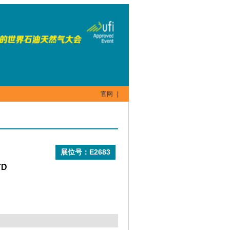
官网
|
展位号：E2683
TD