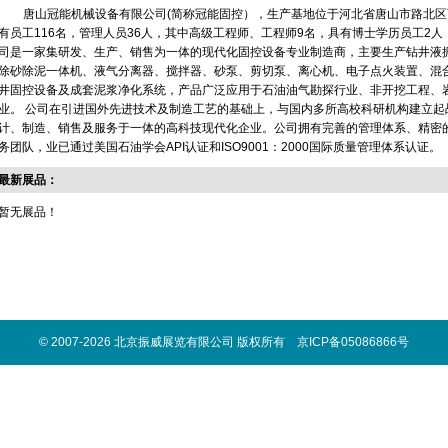
唐山冠能机械设备有限公司(简称冠能固控），生产基地位于河北省唐山市路北区西
有员工116名，管理人员36人，其中高级工程师、工程师9名，具有博士学历员工2人
司是一家集研发、生产、销售为一体的现代化固控设备专业制造商，主要生产钻井液
除砂除泥一体机、液气分离器、搅拌器、砂泵、剪切泵、离心机、电子点火装置、混
井固控设备及成套泥浆净化系统，产品广泛应用于石油油气勘探行业、非开挖工程、
业。 公司在引进国外先进技术及制造工艺的基础上，与国内多所高校科研机构建立起
计、制造、销售及服务于一体的高科技现代化企业。公司拥有完善的管理体系、精密
务团队，业已通过美国石油学会API认证和ISO9001：2000国际质量管理体系认证。
最新展品：
暂无展品！
© 2007-2026 北京振威展览有限公司 版权所有 京ICP备05086866号