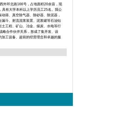
外环北路166号，占地面积20余亩，现
，具有大学本科以上学历员工25名。我公
振动筛、真空除气器、除砂器、除泥器，
合漏斗、射流混浆装置、泥浆罐等石油钻
岩土工程、矿山、冶金、煤炭、水电等行
战略合作伙伴关系，形成了集开发、设
的加工设备、超前的经营理念和卓越的服