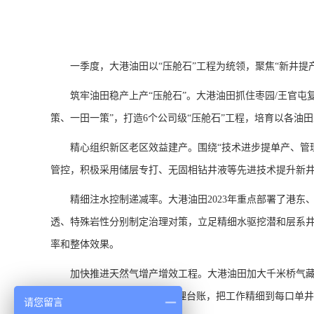
一季度，大港油田以“压舱石”工程为统领，聚焦“新井
筑牢油田稳产上产“压舱石”。大港油田抓住枣园/王官屯
策、一田一策”，打造6个公司级“压舱石”工程，培育以各油
精心组织新区老区效益建产。围绕“技术进步提单产、管
管控，积极采用储层专打、无固相钻井液等先进技术提升新
精细注水控制递减率。大港油田2023年重点部署了港
透、特殊岩性分别制定治理对策，立足精细水驱挖潜和层系井
率和整体效果。
加快推进天然气增产增效工程。大港油田加大千米桥气
“气藏—区块—井组—单井”管理台账，把工作精细到每口单
请您留言