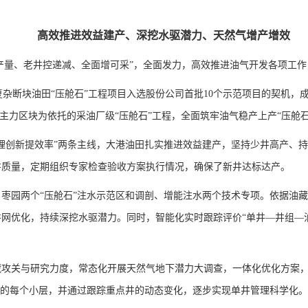
高效推进效益建产、深挖水驱潜力、天然气增产增效
提产量、老井控递减、全面增可采”，全面发力，高效推进油气开发各项工
复杂断块油田“压舱石”工程项目入选股份公司首批10个示范项目的契机，
田主力区块为依托的采油厂级“压舱石”工程，全面筑牢油气稳产上产“压舱石
理创新提效率”两条主线，大港油田扎实推进效益建产，坚持少井高产、
井质量，定期组织专家检查验收方案执行情况，确保了新井达标达产。
东、枣园两个“压舱石”注水示范区和调剖、增能注水两个技术专项。依据油
网优化，持续深挖水驱潜力。同时，智能化实时跟踪评价“单井—井组—
藏攻关与研究力度，常态化开展天然气地下潜力大调查，一体化优化方案
井的每个小层，并通过跟踪重点井的动态变化，逐步实现单井管理科学化。