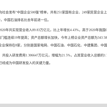
向社会发布“中国企业500强”榜单，共有251家国有企业、249家民营
中，中国石油排名比去年前进一位。
020年共实现营业收入89.83万亿元，比上年增长4.43%，高于2020
0强入围门槛连续19年提高；资产总额增长加快，今年上榜企业资产总额为343.
元的企业保持在8家，分别是国家电网、中国石油、中国石化、中建集团、中
共投入研发费用1.306647万亿元，增幅为21.5%，占其营业收入总额的1
强已经成为中国研发投入的关键力量。