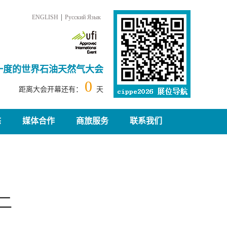
|
ENGLISH
Русский Язык
一度的世界石油天然气大会
0
距离大会开幕还有：
天
态
媒体合作
商旅服务
联系我们
二