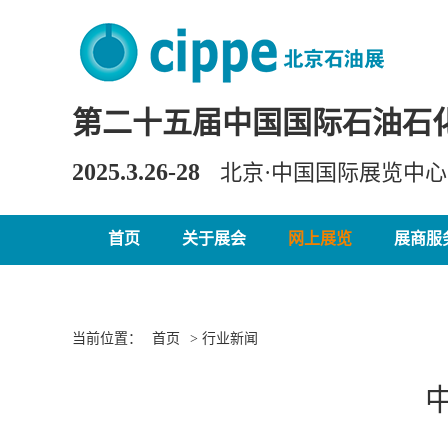
第二十五届中国国际石油石
2025.3.26-28
北京·中国国际展览中
首页
关于展会
网上展览
展商服
当前位置：
首页
> 行业新闻