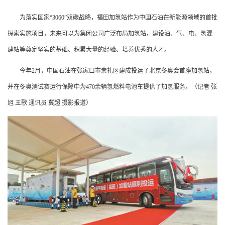
为落实国家“3060”双碳战略，福田加氢站作为中国石油在新能源领域的首批
探索实施项目，未来可以为集团公司广泛布局加氢站，建设油、气、电、氢混
建站等奠定坚实的基础、积累大量的经验、培养优秀的人才。
今年2月，中国石油在张家口市崇礼区建成投运了北京冬奥会首座加氢站，
并在冬奥测试赛运行保障中为470余辆氢燃料电池车提供了加氢服务。（记者 张
旭 王歌 通讯员 冀超 摄影报道）