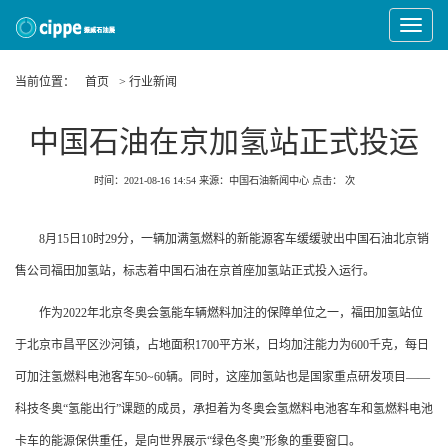
Toggle
Navigat
当前位置：
首页
> 行业新闻
中国石油在京加氢站正式投运
时间：2021-08-16 14:54
来源：中国石油新闻中心
点击：
次
8月15日10时29分，一辆加满氢燃料的新能源客车缓缓驶出中国石油北京销
售公司福田加氢站，标志着中国石油在京首座加氢站正式投入运行。
作为2022年北京冬奥会氢能车辆燃料加注的保障单位之一，福田加氢站位
于北京市昌平区沙河镇，占地面积1700平方米，日均加注能力为600千克，每日
可加注氢燃料电池客车50~60辆。同时，这座加氢站也是国家重点研发项目——
科技冬奥“氢能出行”课题的成员，承担着为冬奥会氢燃料电池客车和氢燃料电池
卡车的能源保供重任，是向世界展示“绿色冬奥”形象的重要窗口。