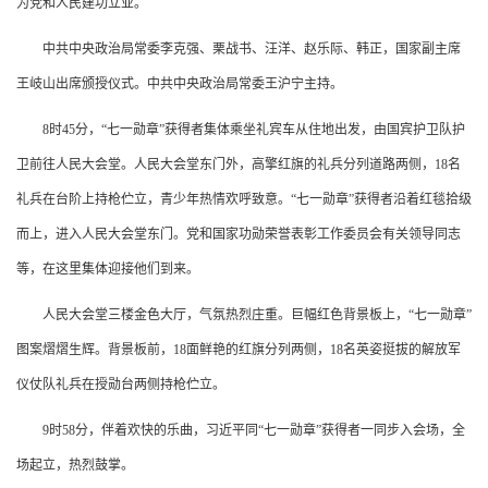
为党和人民建功立业。
中共中央政治局常委李克强、栗战书、汪洋、赵乐际、韩正，国家副主席
王岐山出席颁授仪式。中共中央政治局常委王沪宁主持。
8时45分，“七一勋章”获得者集体乘坐礼宾车从住地出发，由国宾护卫队护
卫前往人民大会堂。人民大会堂东门外，高擎红旗的礼兵分列道路两侧，18名
礼兵在台阶上持枪伫立，青少年热情欢呼致意。“七一勋章”获得者沿着红毯拾级
而上，进入人民大会堂东门。党和国家功勋荣誉表彰工作委员会有关领导同志
等，在这里集体迎接他们到来。
人民大会堂三楼金色大厅，气氛热烈庄重。巨幅红色背景板上，“七一勋章”
图案熠熠生辉。背景板前，18面鲜艳的红旗分列两侧，18名英姿挺拔的解放军
仪仗队礼兵在授勋台两侧持枪伫立。
9时58分，伴着欢快的乐曲，习近平同“七一勋章”获得者一同步入会场，全
场起立，热烈鼓掌。