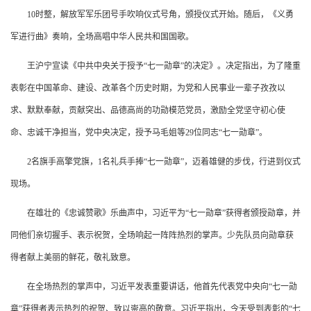
10时整，解放军军乐团号手吹响仪式号角，颁授仪式开始。随后，《义勇
军进行曲》奏响，全场高唱中华人民共和国国歌。
王沪宁宣读《中共中央关于授予“七一勋章”的决定》。决定指出，为了隆重
表彰在中国革命、建设、改革各个历史时期，为党和人民事业一辈子孜孜以
求、默默奉献，贡献突出、品德高尚的功勋模范党员，激励全党坚守初心使
命、忠诚干净担当，党中央决定，授予马毛姐等29位同志“七一勋章”。
2名旗手高擎党旗，1名礼兵手捧“七一勋章”，迈着雄健的步伐，行进到仪式
现场。
在雄壮的《忠诚赞歌》乐曲声中，习近平为“七一勋章”获得者颁授勋章，并
同他们亲切握手、表示祝贺，全场响起一阵阵热烈的掌声。少先队员向勋章获
得者献上美丽的鲜花，敬礼致意。
在全场热烈的掌声中，习近平发表重要讲话，他首先代表党中央向“七一勋
章”获得者表示热烈的祝贺、致以崇高的敬意。习近平指出，今天受到表彰的“七