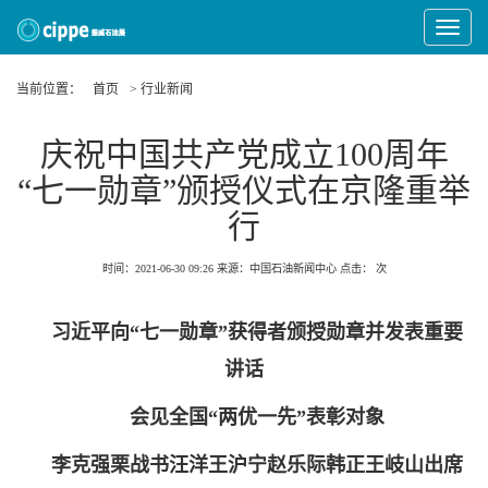
Toggle
Navigat
当前位置：
首页
> 行业新闻
庆祝中国共产党成立100周年
“七一勋章”颁授仪式在京隆重举
行
时间：2021-06-30 09:26
来源：中国石油新闻中心
点击：
次
习近平向“七一勋章”获得者颁授勋章并发表重要
讲话
会见全国“两优一先”表彰对象
李克强栗战书汪洋王沪宁赵乐际韩正王岐山出席