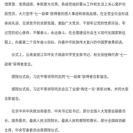
惜荣誉、发扬成绩，争取更大光荣。各级党组织要从工作和生活上关心爱护功
勋党员，大力宣传“七一勋章”获得者的感人事迹和崇高品德，在全党全社会形成
崇尚先进、见贤思齐的浓厚氛围，激励广大党员、干部牢记党的性质宗旨，牢
记党的初心使命，不懈奋斗，永远奋斗，在全面建设社会主义现代化国家新征
程上，向着第二个百年奋斗目标、向着中华民族伟大复兴的中国梦奋勇前进。
仪式上，云南省丽江华坪女子高级中学党支部书记、校长张桂梅代表“七一
勋章”获得者发言。
颁授仪式后，习近平等领导同志同“七一勋章”获得者合影留念。
颁授仪式前，习近平等领导同志会见了全国“两优一先”表彰对象，并同大家
合影留念。
在京中共中央政治局委员、中央书记处书记，部分全国人大常委会副委员
长，国务委员，最高人民法院院长，最高人民检察院检察长，部分全国政协副
主席，中央军委委员出席颁授仪式。