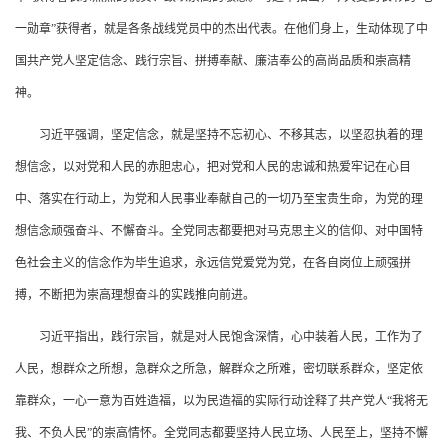
一勋章”获得者，就是各条战线党员中的杰出代表。在他们身上，生动体现了中
国共产党人坚定信念、践行宗旨、拼搏奉献、廉洁奉公的高尚品质和崇高精
神。
习近平强调，坚定信念，就是坚持不忘初心、不移其志，以坚忍执着的理
想信念，以对党和人民的赤胆忠心，把对党和人民的忠诚和热爱牢记在心目
中、落实在行动上，为党和人民事业奉献自己的一切乃至宝贵生命，为党的理
想信念顽强奋斗、不懈奋斗。全党同志都要把对马克思主义的信仰、对中国特
色社会主义的信念作为毕生追求，永远信党爱党为党，在各自岗位上顽强拼
搏，不断把为崇高理想奋斗的实践推向前进。
习近平指出，践行宗旨，就是对人民饱含深情，心中装着人民，工作为了
人民，想群众之所想，急群众之所急，解群众之所难，密切联系群众，坚定依
靠群众，一心一意为百姓造福，以为民造福的实际行动诠释了共产党人“我将无
我、不负人民”的崇高情怀。全党同志都要坚持人民立场、人民至上，坚持不懈