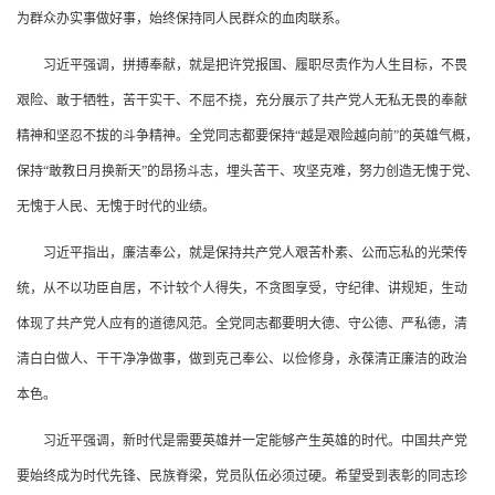
为群众办实事做好事，始终保持同人民群众的血肉联系。
习近平强调，拼搏奉献，就是把许党报国、履职尽责作为人生目标，不畏
艰险、敢于牺牲，苦干实干、不屈不挠，充分展示了共产党人无私无畏的奉献
精神和坚忍不拔的斗争精神。全党同志都要保持“越是艰险越向前”的英雄气概，
保持“敢教日月换新天”的昂扬斗志，埋头苦干、攻坚克难，努力创造无愧于党、
无愧于人民、无愧于时代的业绩。
习近平指出，廉洁奉公，就是保持共产党人艰苦朴素、公而忘私的光荣传
统，从不以功臣自居，不计较个人得失，不贪图享受，守纪律、讲规矩，生动
体现了共产党人应有的道德风范。全党同志都要明大德、守公德、严私德，清
清白白做人、干干净净做事，做到克己奉公、以俭修身，永葆清正廉洁的政治
本色。
习近平强调，新时代是需要英雄并一定能够产生英雄的时代。中国共产党
要始终成为时代先锋、民族脊梁，党员队伍必须过硬。希望受到表彰的同志珍