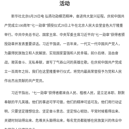
活动
新华社北京6月29日电 弘扬功勋模范精神，奋进伟大复兴征程。庆祝中国共
产党成立100周年“七一勋章”颁授仪式29日上午在北京人民大会堂金色大厅隆重
举行。中共中央总书记、国家主席、中央军委主席习近平向“七一勋章”获得者颁
授勋章并发表重要讲话。习近平强调，一百年来，一代又一代中国共产党人，
为赢得民族独立和人民解放、实现国家富强和人民幸福，前仆后继、浴血奋
战，艰苦奋斗、无私奉献，谱写了气吞山河的英雄壮歌。在庆祝中国共产党成
立一百周年之际，我们在这里隆重举行仪式，将党内最高荣誉授予为党和人民
作出杰出贡献的共产党员。
习近平指出，“七一勋章”获得者都来自人民、植根人民，是立足本职、默默
奉献的平凡英雄。他们的事迹可学可做，他们的精神可追可及。他们用行动证
明，只要坚定理想信念、坚定奋斗意志、坚定恒心韧劲，平常时候看得出来、
关键时刻站得出来、危难关头豁得出来，每名党员都能够在民族复兴的伟业中