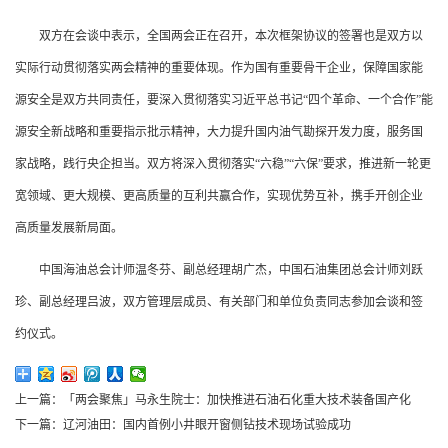
双方在会谈中表示，全国两会正在召开，本次框架协议的签署也是双方以
实际行动贯彻落实两会精神的重要体现。作为国有重要骨干企业，保障国家能
源安全是双方共同责任，要深入贯彻落实习近平总书记“四个革命、一个合作”能
源安全新战略和重要指示批示精神，大力提升国内油气勘探开发力度，服务国
家战略，践行央企担当。双方将深入贯彻落实“六稳”“六保”要求，推进新一轮更
宽领域、更大规模、更高质量的互利共赢合作，实现优势互补，携手开创企业
高质量发展新局面。
中国海油总会计师温冬芬、副总经理胡广杰，中国石油集团总会计师刘跃
珍、副总经理吕波，双方管理层成员、有关部门和单位负责同志参加会谈和签
约仪式。
上一篇：
「两会聚焦」马永生院士：加快推进石油石化重大技术装备国产化
下一篇：
辽河油田：国内首例小井眼开窗侧钻技术现场试验成功