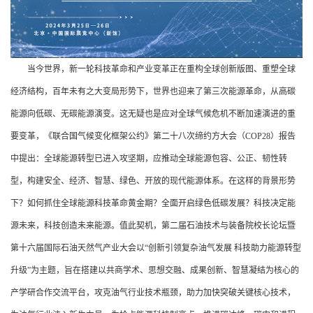
当今世界，新一轮科技革命和产业变革正在重构全球创新版图、重塑全球
经济结构，百年未有之大变局形势下，世界也迎来了第三次能源革命，从高碳
能源向低碳、无碳能源演变。这无疑也是应对全球气候危机不断加速演进的重
要变革，《联合国气候变化框架公约》第二十八次缔约方大会（COP28）报告
中提出：全球能源转型已进入攻坚期，应推动全球能源包容、公正、韧性转
型，构建安全、经济、智慧、绿色、开放的现代能源体系。在这样的背景形势
下？如何抓住全球能源科技革命黄金期？全面开启绿色低碳发展？科技决定能
源未来，科技创造未来能源。值此契机，第二届石油技术与装备院校长论坛暨
第十六届国际石油天然气产业大会以“创新引领复杂油气发展 科技助力能源转型
升级”为主题，旨在搭建以共商学术、思想交融、成果创新、智慧凝结为核心的
产学研合作交流平台，攻克油气行业技术瓶颈，助力加快突破关键核心技术，