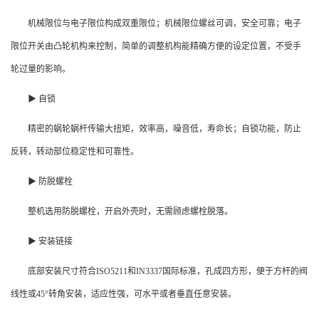
机械限位与电子限位构成双重限位；机械限位螺丝可调，安全可靠；电子
限位开关由凸轮机构来控制，简单的调整机构能精确方便的设定位置，不受手
轮过量的影响。
▶ 自锁
精密的蜗轮蜗杆传输大扭矩，效率高，噪音低，寿命长；自锁功能，防止
反转，转动部位稳定性和可靠性。
▶ 防脱螺栓
整机选用防脱螺栓，开启外壳时，无需顾虑螺栓脱落。
▶ 安装链接
底部安装尺寸符合ISO5211和IN3337国际标准，孔成四方形，便于方杆的阀
线性或45°转角安装，适应性强，可水平或者垂直任意安装。