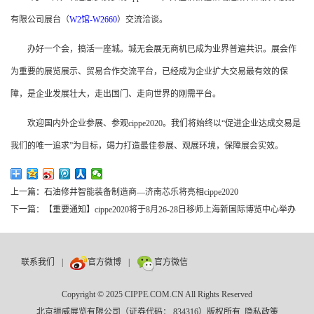
有限公司展台（
W2馆-W2660
）交流洽谈。
办好一个会，搞活一座城。城无会展无商机已成为业界普遍共识。展会作
为重要的展览展示、贸易合作交流平台，已经成为企业扩大交易最有效的保
障，是企业发展壮大，走出国门、走向世界的刚需平台。
欢迎国内外企业参展、参观cippe2020。我们将始终以“促进企业达成交易是
我们的唯一追求”为目标，竭力打造最佳参展、观展环境，保障展会实效。
上一篇：
石油修井智能装备制造商—济南芯乐将亮相cippe2020
下一篇：
【重要通知】cippe2020将于8月26-28日移师上海新国际博览中心举办
联系我们
|
官方微博
|
官方微信
Copyright © 2025 CIPPE.COM.CN All Rights Reserved
北京振威展览有限公司（证券代码： 834316）版权所有
隐私政策