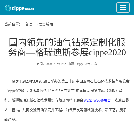
Toggle
Navigat
当前位置：
首页
> 展会新闻
国内领先的油气钻采定制化服
务商—格瑞迪斯参展cippe2020
时间：2020-04-29 14:25
来源：cippe
点击：
次
原定于2020年3月26-28日举办的第二十届中国国际石油石化技术装备展览会
（cippe2020），将延期至7月3日至5日在北京·中国国际展览中心（新馆）举
行。新疆格瑞迪斯石油技术股份有限公司将于展会
W2馆-W2660展台
，欢迎业界
人士莅临，共同交流石油钻完井工程、油气开发等领域新技术、新工艺，展示
新产品。