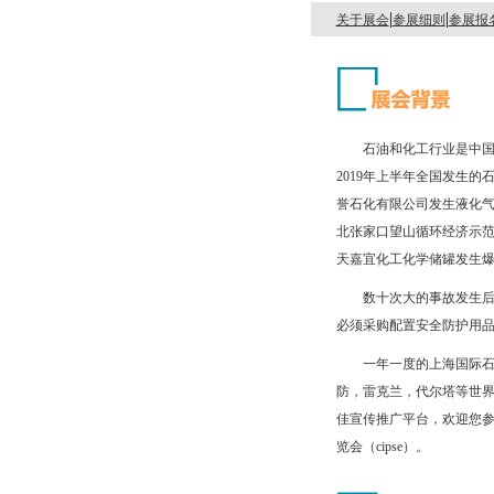
|
|
关于展会
参展细则
参展报
石油和化工行业是中国
2019年上半年全国发生的
誉石化有限公司发生液化气泄
北张家口望山循环经济示范
天嘉宜化工化学储罐发生
数十次大的事故发生
必须采购配置安全防护用
一年一度的上海国际石
防，雷克兰，代尔塔等世界
佳宣传推广平台，欢迎您参
览会（cipse）。