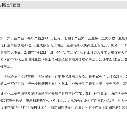
|
名
展位平面图
第一大工业产业，每年产值达14.5万亿元。但由于产业大，企业多，重大事故一直屡有
石化行业事故超过400起，造成数百人员伤亡，直接经济损失高达上百亿元。例如：201
漏重大事故。2018年7月12日，四川省宜宾市江安县阳春工业园发生重大爆炸着火事故。
园区的中国化工集团河北盛华化工公司氯乙烯泄漏发生爆燃事故。2019年3月21日江
爆炸事故。
后，国家给予了高度重视。国家安全生产监督管理总局多次组织专家会议，讨论对策、
品的工作实施办法，进一步推进我国石油和化工行业安全生产作业环境，安全优先，警
油和化工安全防护及消防应急展览会每年将有霍尼韦尔，3M，杜邦集团，德尔格安
620家安全防护，应急和消防等知名企业参加，将助您的企业打造国际化品牌，扩大
加将于2022年8月24-26日继续在上海新国际博览中心举办的第十四届上海国际石油