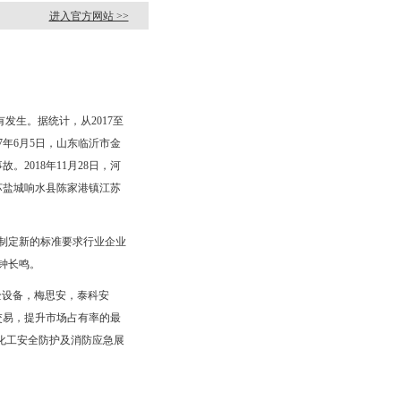
进入官方网站 >>
发生。据统计，从2017至
7年6月5日，山东临沂市金
2018年11月28日，河
苏盐城响水县陈家港镇江苏
制定新的标准要求行业企业
钟长鸣。
全设备，梅思安，泰科安
交易，提升市场占有率的最
和化工安全防护及消防应急展