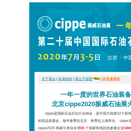
关于展会
|
参展细则
|
展位平面图
|
参展邀请函
一年一度的世界石油装
北京cippe2020振威石油
cippe是国际石油石化行业例会，是中国大陆第22个获得
的高品质展会，每年春季在北京、秋季在上海举办。 cipp
cippe2020 将吸引来自全球
65
个国家和地区的参展企业
180