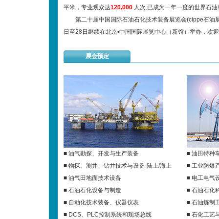
平米，专业观众达
120,000
人次,已成为一年一度的世界石油
第二十届中国国际石油石化技术装备展览会(cippe石油展)
日至28日继续在北京•中国国际展览中心（新馆）举办，欢
展会预定
■ 油气勘探、开发与生产装备
■ 油田特种
■ 物探、测井、钻井技术与设备-陆上/海上
■ 工业防爆
■ 油气田地面技术设备
■ 电工电
■ 石油石化设备与制造
■ 石油石
■ 自动化技术装备、仪器仪表
■ 石油炼制
■ DCS、PLC控制系统和现场总线
■ 石化工艺