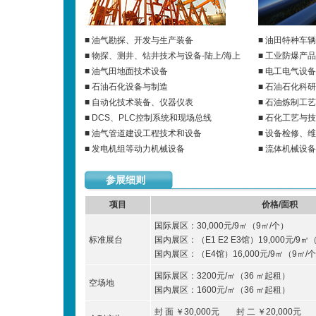
■ 油气勘探、开发与生产装备
■ 油田特种车辆
■ 物探、测井、钻井技术与设备-陆上/海上
■ 工业防爆产品
■ 油气田地面技术设备
■ 电工电气设
■ 石油石化设备与制造
■ 石油石化科
■ 自动化技术装备、仪器仪表
■ 石油炼制工
■ DCS、PLC控制系统和现场总线
■ 石化工艺与
■ 油气管道建设工程技术和设备
■ 设备检修、
■ 发电机组等动力机械设备
■ 流体机械设
参展细则
项目
价格/面积
国际展区：30,000元/9㎡（9㎡/个）
标准展台
国内展区：（E1 E2 E3馆）19,000元/9㎡
国内展区：（E4馆）16,000元/9㎡（9㎡/
国际展区：3200元/㎡（36 ㎡起租）
空场地
国内展区：1600元/㎡（36 ㎡起租）
封 面 ￥30,000元 封 二 ￥20,000元 