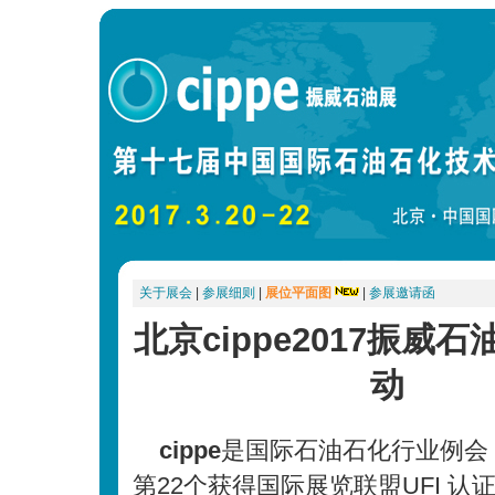
关于展会
|
参展细则
|
展位平面图
|
参展邀请函
北京cippe2017振威
动
cippe
是国际石油石化行业例会
第22个获得国际展览联盟UFI 认