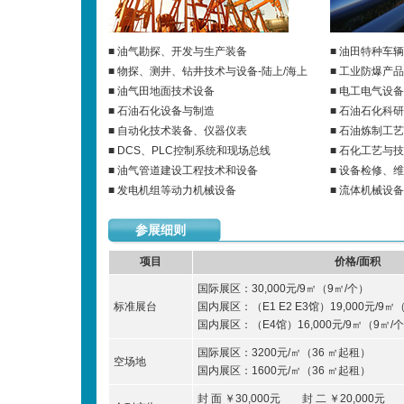
■ 油气勘探、开发与生产装备
■ 油田特种车辆
■ 物探、测井、钻井技术与设备-陆上/海上
■ 工业防爆产品
■ 油气田地面技术设备
■ 电工电气设
■ 石油石化设备与制造
■ 石油石化科
■ 自动化技术装备、仪器仪表
■ 石油炼制工
■ DCS、PLC控制系统和现场总线
■ 石化工艺与
■ 油气管道建设工程技术和设备
■ 设备检修、
■ 发电机组等动力机械设备
■ 流体机械设
参展细则
项目
价格/面积
国际展区：30,000元/9㎡（9㎡/个）
标准展台
国内展区：（E1 E2 E3馆）19,000元/9㎡
国内展区：（E4馆）16,000元/9㎡（9㎡/
国际展区：3200元/㎡（36 ㎡起租）
空场地
国内展区：1600元/㎡（36 ㎡起租）
封 面 ￥30,000元 封 二 ￥20,000元 