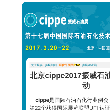
关于展会
|
参展细则
|
展位平面图
|
参展邀请函
北京cippe2017振威
动
cippe
是国际石油石化行业例会
第22个获得国际展览联盟UFI 认