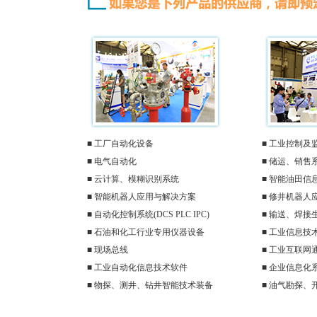
■ 工厂自动化设备
■ 工业控制及
■ 电气自动化
■ 储运、销售
■ 云计算、模糊识别系统
■ 智能油田信
■ 智能机器人应用与解决方案
■ 修井机器人
■ 自动化控制系统(DCS PLC IPC)
■ 输送、焊接
■ 石油和化工行业专用仪器设备
■ 工业信息技
■ 现场总线
■ 工业互联网
■ 工业自动化信息技术软件
■ 企业信息化
■ 物探、测井、钻井智能技术装备
■ 油气勘探、