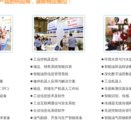
■ 工业控制及监控
■ 环境水质与污水
■ 储运、销售系统智能仪表
■ 智能油田远程诊
■ 智能油田信息管理系统
■ 深化数字油田数
案
■ 修井机器人应用与解决方案
■ 工业机器人
IPC)
■ 输送、焊接生产机器人工作站
■ 无损检测仪器设
器设备
■ 工业信息技术及软件
■ 智能识别、传感
■ 工业互联网通信与安全系统
■ 传感器无线传感
■ 企业信息化系统软件
■ 先进控制优化管
技术装备
■ 油气勘探、开发与生产智能装备
■ 智能油气田物联