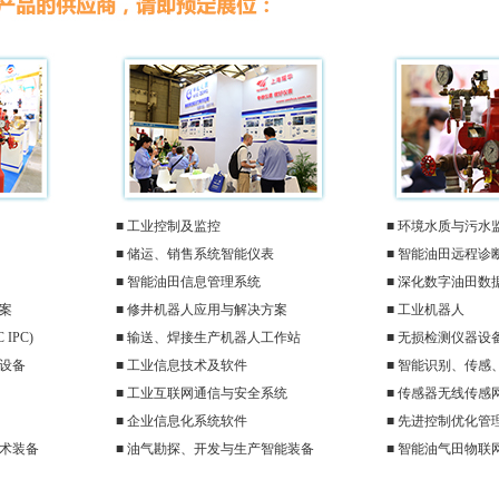
■ 工业控制及监控
■ 环境水质与污水
■ 储运、销售系统智能仪表
■ 智能油田远程诊
■ 智能油田信息管理系统
■ 深化数字油田数
案
■ 修井机器人应用与解决方案
■ 工业机器人
IPC)
■ 输送、焊接生产机器人工作站
■ 无损检测仪器设
器设备
■ 工业信息技术及软件
■ 智能识别、传感
■ 工业互联网通信与安全系统
■ 传感器无线传感
■ 企业信息化系统软件
■ 先进控制优化管
技术装备
■ 油气勘探、开发与生产智能装备
■ 智能油气田物联