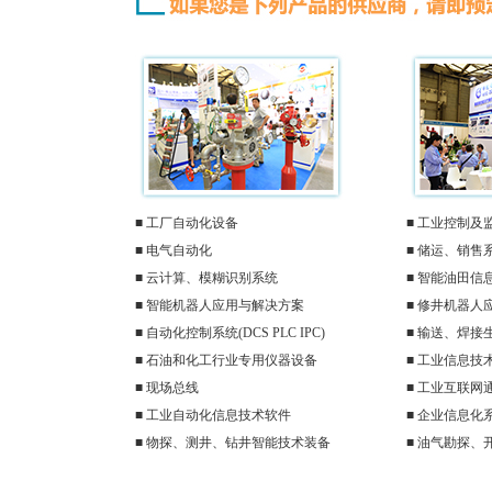
■ 工厂自动化设备
■ 工业控制及
■ 电气自动化
■ 储运、销售
■ 云计算、模糊识别系统
■ 智能油田信
■ 智能机器人应用与解决方案
■ 修井机器人
■ 自动化控制系统(DCS PLC IPC)
■ 输送、焊接
■ 石油和化工行业专用仪器设备
■ 工业信息技
■ 现场总线
■ 工业互联网
■ 工业自动化信息技术软件
■ 企业信息化
■ 物探、测井、钻井智能技术装备
■ 油气勘探、