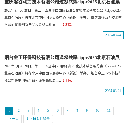
重庆磐谷动力技术有限公司邀您共聚cippe2025北京石油展
2025年3月26-28日，第二十五届中国国际石油石化技术装备展览会（cippe2025
北京石油展）将在北京中国国际展览中心（新馆）举办。 重庆磐谷动力技术有
限公司将携创新产品和设备亮相展......
【详情】
2025-03-24
烟台金正环保科技有限公司邀您共聚cippe2025北京石油展
2025年3月26-28日，第二十五届中国国际石油石化技术装备展览会（cippe2025
北京石油展）将在北京中国国际展览中心（新馆）举办。 烟台金正环保科技有
限公司将携创新产品和设备亮相展......
【详情】
2025-03-24
1
2
3
4
5
6
7
8
9
10
11
下一页
共
419
页
4189
条